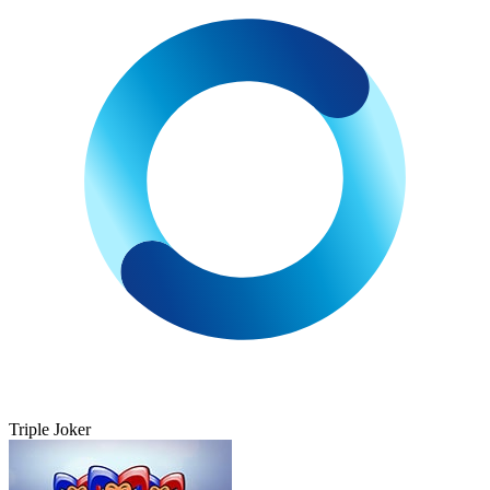
Triple Joker