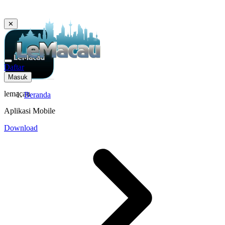
✕
Daftar
Masuk
lemacau
Beranda
Aplikasi Mobile
Download