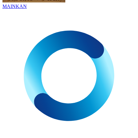
MAINKAN