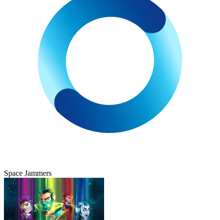
Space Jammers