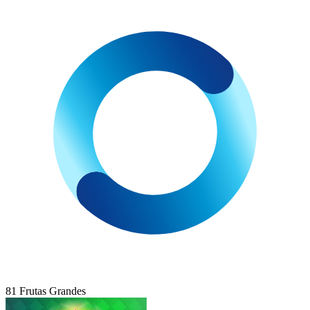
81 Frutas Grandes