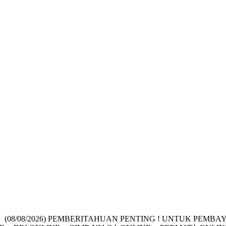
..
(08/08/2026)
PEMBERITAHUAN PENTING ! UNTUK PEMBAYA