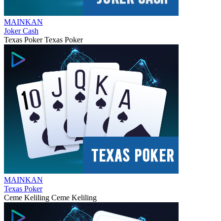
MAINKAN
Joker Cash
Texas Poker
Texas Poker
MAINKAN
Texas Poker
Ceme Keliling
Ceme Keliling