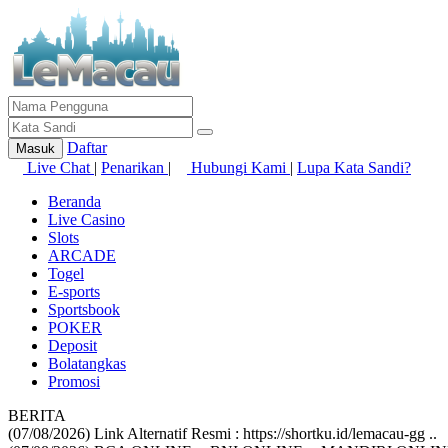
Daftar
Masuk
Live Chat
|
Penarikan
|
Hubungi Kami
|
Lupa Kata Sandi?
Beranda
Live Casino
Slots
ARCADE
Togel
E-sports
Sportsbook
POKER
Deposit
Bolatangkas
Promosi
BERITA
(07/08/2026)
Link Alternatif Resmi : https://shortku.id/lemacau-gg 