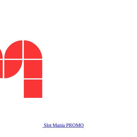
Slot Mania
PROMO