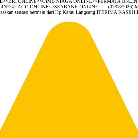
NE<>BRI ONLINE<>CIMB NIAGA ONLINE<>PERMATA ONL
NLINE<>JAGO ONLINE<>SEABANK ONLINE ..
(07/08/2026)
M
 Rasakan sensasi bermain dari Hp Kamu Langsung!!TERIMA KASIH!!