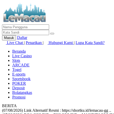
Daftar
Masuk
Live Chat
|
Penarikan
|
Hubungi Kami
|
Lupa Kata Sandi?
Beranda
Live Casino
Slots
ARCADE
Togel
E-sports
Sportsbook
POKER
Deposit
Bolatangkas
Promosi
BERITA
(07/08/2026)
Link Alternatif Resmi : https://shortku.id/lemacau-gg 