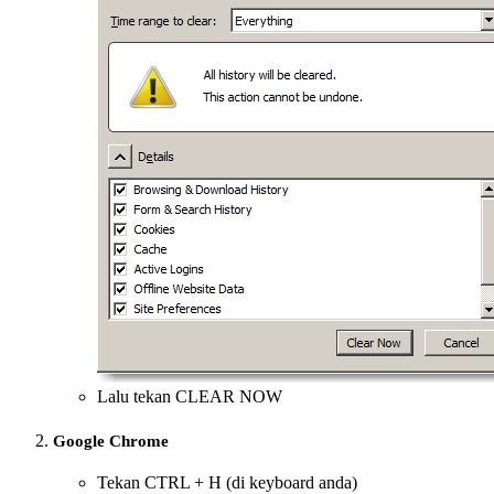
Lalu tekan CLEAR NOW
Google Chrome
Tekan CTRL + H (di keyboard anda)