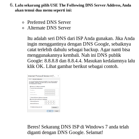
Lalu sekarang pilih USE The Following DNS Server Address, Anda
akan temui dua menu seperti ini:
Preferred DNS Server
Alternate DNS Server
Itu adalah seri DNS dari ISP Anda gunakan. Jika Anda
ingin menggantinya dengan DNS Google, sebaiknya
catat terlebih dahulu sebagai backup. Agar nanti bisa
menggunakannya kembali. Nah ini DNS publik
Google: 8.8.8.8 dan 8.8.4.4. Masukan kedalamnya lalu
klik OK. Lihat gambar berikut sebagai contoh.
Beres! Sekarang DNS ISP di Windows 7 anda telah
diganti dengan DNS Google. Selamat!