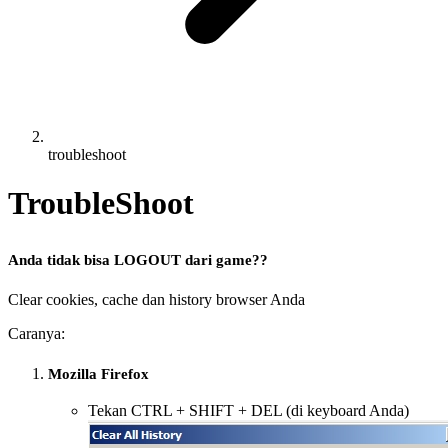
troubleshoot
TroubleShoot
Anda tidak bisa LOGOUT dari game?
?
Clear cookies, cache dan history browser Anda
Caranya:
Mozilla Firefox
Tekan CTRL + SHIFT + DEL (di keyboard Anda)