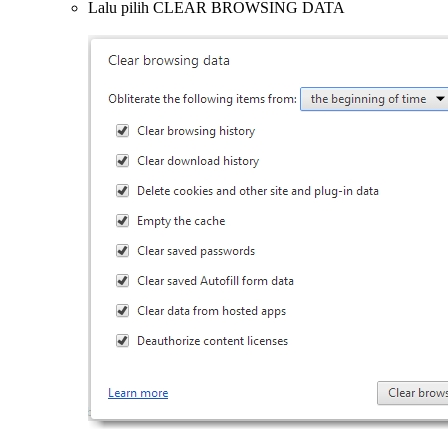
Lalu pilih CLEAR BROWSING DATA