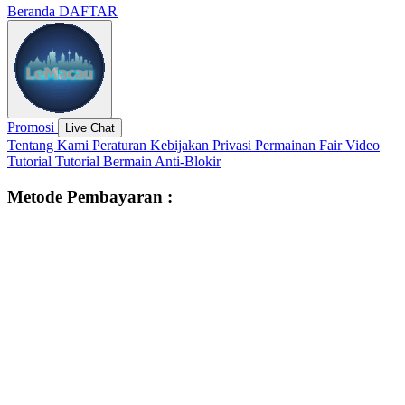
Beranda
DAFTAR
Promosi
Live Chat
Tentang Kami
Peraturan
Kebijakan Privasi
Permainan Fair
Video
Tutorial
Tutorial Bermain
Anti-Blokir
Metode Pembayaran :