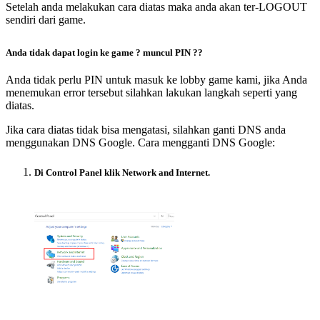
Setelah anda melakukan cara diatas maka anda akan ter-LOGOUT
sendiri dari game.
Anda tidak dapat login ke game ? muncul PIN ?
?
Anda tidak perlu PIN untuk masuk ke lobby game kami, jika Anda
menemukan error tersebut silahkan lakukan langkah seperti yang
diatas.
Jika cara diatas tidak bisa mengatasi, silahkan ganti DNS anda
menggunakan DNS Google. Cara mengganti DNS Google:
Di Control Panel klik Network and Internet.