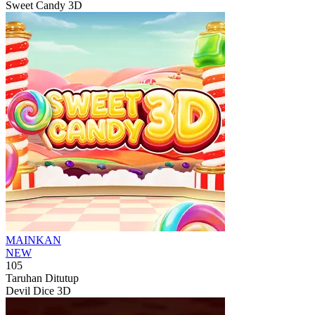
Sweet Candy 3D
MAINKAN
NEW
105
Taruhan Ditutup
Devil Dice 3D