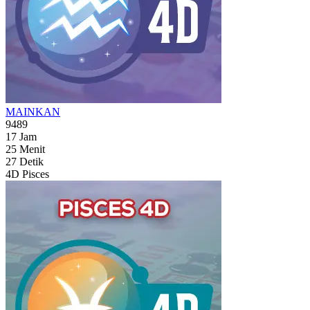
MAINKAN
9489
17
Jam
25
Menit
25
Detik
4D Pisces