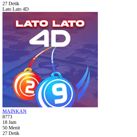
3712
18
Jam
49
Menit
25
Detik
King Kong 4D
MAINKAN
0458
04
Jam