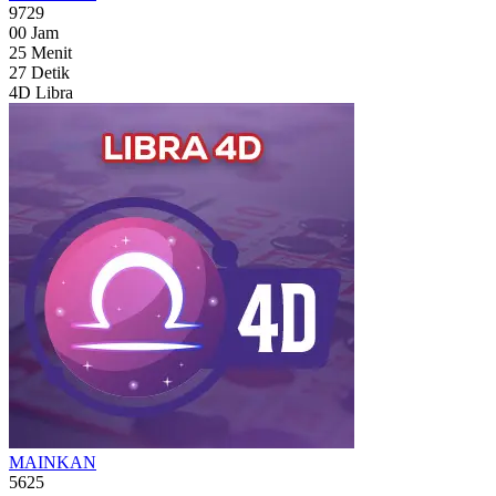
9729
00
Jam
25
Menit
25
Detik
4D Libra
MAINKAN
5625