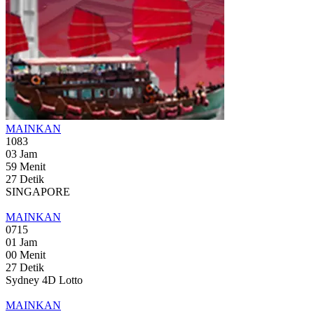
MAINKAN
90280
02
Jam
15
Menit
25
Detik
Hongkong 4D Lotto