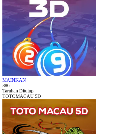
MAINKAN
8308
Taruhan Ditutup
Lato-Lato 3D