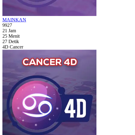
MAINKAN
9927
21
Jam
25
Menit
25
Detik
4D Cancer