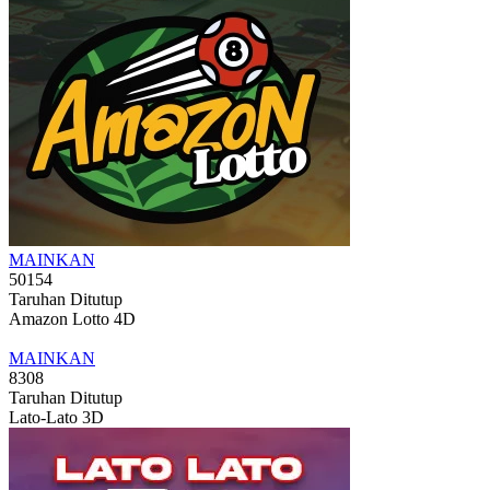
MAINKAN
50154
Taruhan Ditutup
Amazon Lotto 4D